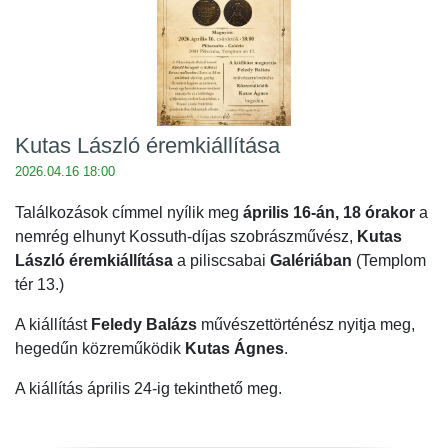
Kutas László éremkiállítása
2026.04.16 18:00
Találkozások címmel nyílik meg
április 16-án, 18 órakor
a
nemrég elhunyt Kossuth-díjas szobrászművész,
Kutas
László éremkiállítása
a piliscsabai
Galériában
(Templom
tér 13.)
A kiállítást
Feledy Balázs
művészettörténész nyitja meg,
hegedűn közreműködik
Kutas Ágnes
.
A kiállítás április 24-ig tekinthető meg.