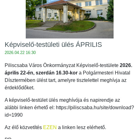
Képviselő-testületi ülés ÁPRILIS
2026.04.22 16:30
Piliscsaba Város Önkormányzat Képviselő-testülete
2026.
április 22-én, szerdán 16.30-kor
a Polgármesteri Hivatal
Dísztermében ülést tart, amelyre tisztelettel meghívja az
érdeklődőket.
A képviselő-testület ülés meghívója és napirendje az
alábbi linken érhető el: https://piliscsaba.hu/site/download?
id=1990
Az élő közvetítés
EZEN
a linken lesz elérhető.