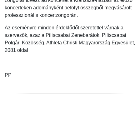
zongoraművész ad koncertet a Klarissza-házban az előző
koncerteken adományként befolyt összegből megvásárolt
professzionális koncertzongorán.
Az eseményre minden érdeklődőt szeretettel várnak a
szervezők, azaz a Piliscsabai Zenebarátok, Piliscsabai
Polgári Közösség, Athleta Christi Magyarország Egyesület,
2081 oldal
PP