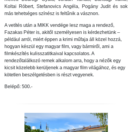
Koltai Róbert, Stefanovics Angéla, Pogány Judit és sok
más tehetséges színész is feltűnik a vásznon.
A vetítés után a MIKK vendége lesz maga a rendező,
Fazakas Péter is, akitől személyesen is kérdezhetünk –
például arról, miért éppen a krimi műfaja áll közel hozzá,
hogyan készül egy magyar film, vagy bármiről, ami a
filmkészítés kulisszatitkaival kapcsolatos. A
rendezőtalálkozó remek alkalom arra, hogy a nézők egy
kicsit közelebb kerüljenek a magyar film világához, és egy
kötetlen beszélgetésben is részt vegyenek.
Belépő: 500.-