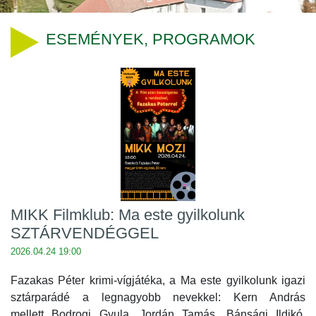
ESEMÉNYEK, PROGRAMOK
MIKK Filmklub: Ma este gyilkolunk
SZTÁRVENDÉGGEL
2026.04.24 19:00
Fazakas Péter krimi-vígjátéka, a Ma este gyilkolunk igazi
sztárparádé a legnagyobb nevekkel: Kern András
mellett Bodrogi Gyula, Jordán Tamás, Bánsági Ildikó,