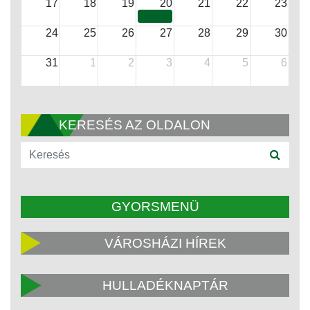
17
18
19
20
21
22
23
24
25
26
27
28
29
30
31
1
2
3
4
5
6
KERESÉS AZ OLDALON
GYORSMENÜ
VÁROSHÁZI HÍREK
HULLADÉKNAPTÁR