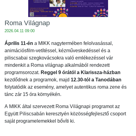
Roma Világnap
2026.04.11 09:00
Április 11-én
a MIKK nagytermében felolvasással,
animációsfilm-vetítéssel, kézműveskedéssel és a
piliscsabai szegkovácsokra való emlékezéssel vár
mindenkit a Roma világnap alkalmából rendezett
programsorozat.
Reggel 9 órától a Klarissza-házban
kezdődnek a programok, majd
12.30-tól a Tanodában
folytatódik az esemény, amelyet autentikus roma zene és
tánc zár 15 óra környékén.
A MIKK által szervezett Roma Világnapi programot az
Együtt Piliscsabán keresztyén közösségfejlesztő csoport
saját programelemekkel bővíti ki.