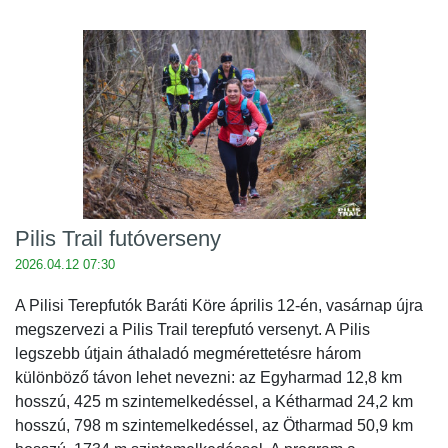
Pilis Trail futóverseny
2026.04.12 07:30
A Pilisi Terepfutók Baráti Köre április 12-én, vasárnap újra
megszervezi a Pilis Trail terepfutó versenyt. A Pilis
legszebb útjain áthaladó megmérettetésre három
különböző távon lehet nevezni: az Egyharmad 12,8 km
hosszú, 425 m szintemelkedéssel, a Kétharmad 24,2 km
hosszú, 798 m szintemelkedéssel, az Ötharmad 50,9 km