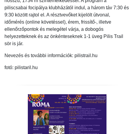
hosszú, 1734 m szintemelkedéssel. A program a
piliscsabai focipálya klubházától indul, a három táv 7:30 és
9:30 között rajtol el. A résztvevőket kijelölt útvonal,
időmérés (online követéssel), érem, frissítő-, illetve
ellenőrzőpontok és melegétel várja, a dobogós
helyezetteknek és az önkénteseknek 1-1 üveg Pilis Trail
sör is jár.
Nevezés és további információk: pilistrail.hu
fotó: pilistaril.hu