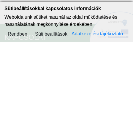
Sütibeállításokkal kapcsolatos információk
Weboldalunk sütiket használ az oldal működtetése és
használatának megkönnyítése érdekében.
Adatkezelési tájékoztató.
Rendben
Süti beállítások
KAPCSOLAT
Piliscsaba
2081 Piliscsaba,
Kinizsi utca 1-3.
Telefon: +36 26-575-500
E-mail: info@piliscsaba.hu
KRID: Önkormányzat -341994188
Hivatal - 608490936
PILISCSABA
ÖNKORMÁNYZAT
HIVATAL
HÍRFOLYAM