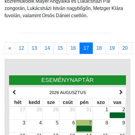
közreműködik Mayer Angyalka és Lukácsházi Pál
zongorán, Lukácsházi István nagybőgőn, Metzger Klára
fuvolán, valamint Orsós Dániel csellón.
Previous
«
12
13
14
15
16
17
18
19
20
ESEMÉNYNAPTÁR
2026 AUGUSZTUS
hét
kedd
sze
csüt
pén
szo
vas
27
28
29
30
31
1
2
3
4
5
6
7
8
9