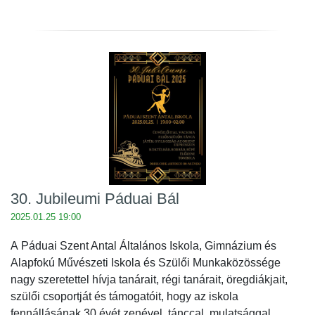
30. Jubileumi Páduai Bál
2025.01.25 19:00
A Páduai Szent Antal Általános Iskola, Gimnázium és
Alapfokú Művészeti Iskola és Szülői Munkaközössége
nagy szeretettel hívja tanárait, régi tanárait, öregdiákjait,
szülői csoportját és támogatóit, hogy az iskola
fennállásának 30 évét zenével, tánccal, mulatsággal,