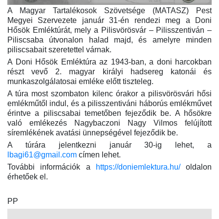
A Magyar Tartalékosok Szövetsége (MATASZ) Pest
Megyei Szervezete január 31-én rendezi meg a Doni
Hősök Emléktúrát, mely a Pilisvörösvár – Pilisszentiván –
Piliscsaba útvonalon halad majd, és amelyre minden
piliscsabait szeretettel várnak.
A Doni Hősök Emléktúra az 1943-ban, a doni harcokban
részt vevő 2. magyar királyi hadsereg katonái és
munkaszolgálatosai emléke előtt tiszteleg.
A túra most szombaton kilenc órakor a pilisvörösvári hősi
emlékműtől indul, és a pilisszentiváni háborús emlékművet
érintve a piliscsabai temetőben fejeződik be. A hősökre
való emlékezés Nagybaczoni Nagy Vilmos felújított
síremlékének avatási ünnepségével fejeződik be.
A túrára jelentkezni január 30-ig lehet, a
lbagi61@gmail.com
címen lehet.
További információk a
https://doniemlektura.hu/
oldalon
érhetőek el.
PP