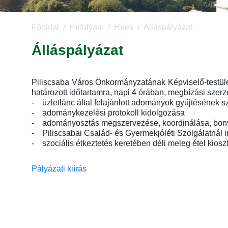
Főoldal
Hírfolyam
Hírek
Álláspályázat
Álláspályázat
Piliscsaba Város Önkormányzatának Képviselő-testület
határozott időtartamra, napi 4 órában, megbízási szerz
- üzletlánc által felajánlott adományok gyűjtésének 
- adománykezelési protokoll kidolgozása
- adományosztás megszervezése, koordinálása, bony
- Piliscsabai Család- és Gyermekjóléti Szolgálatnál i
- szociális étkeztetés keretében déli meleg étel kiosz
Pályázati kiírás