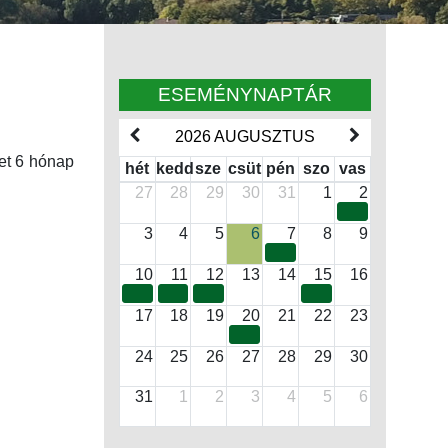
ESEMÉNYNAPTÁR
2026 AUGUSZTUS
et 6 hónap
hét
kedd
sze
csüt
pén
szo
vas
27
28
29
30
31
1
2
3
4
5
6
7
8
9
10
11
12
13
14
15
16
17
18
19
20
21
22
23
24
25
26
27
28
29
30
31
1
2
3
4
5
6