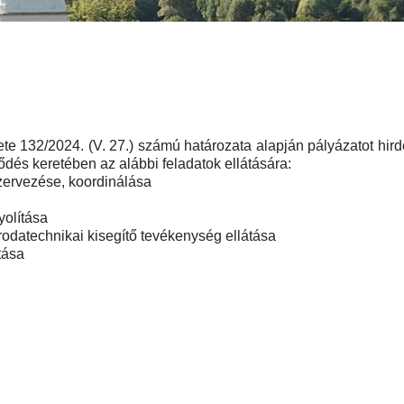
e 132/2024. (V. 27.) számú határozata alapján pályázatot hird
ődés keretében az alábbi feladatok ellátására:
szervezése, koordinálása
olítása
rodatechnikai kisegítő tevékenység ellátása
tása