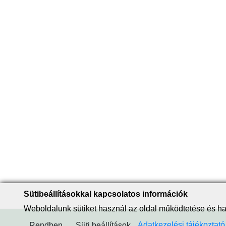
Sütibeállításokkal kapcsolatos információk
Weboldalunk sütiket használ az oldal működtetése és 
Adatkezelési tájékoztató
Rendben
Süti beállítások