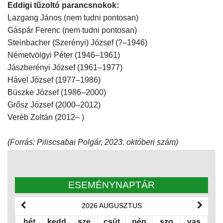
Eddigi tűzoltó parancsnokok:
Lazgang János (nem tudni pontosan)
Gáspár Ferenc (nem tudni pontosan)
Steinbacher (Szerényi) József (?–1946)
Németvölgyi Péter (1946–1961)
Jászberényi József (1961–1977)
Hável József (1977–1986)
Büszke József (1986–2000)
Grősz József (2000–2012)
Veréb Zoltán (2012– )
(Forrás: Piliscsabai Polgár, 2023. októberi szám)
ESEMÉNYNAPTÁR
2026 AUGUSZTUS
hét
kedd
sze
csüt
pén
szo
vas