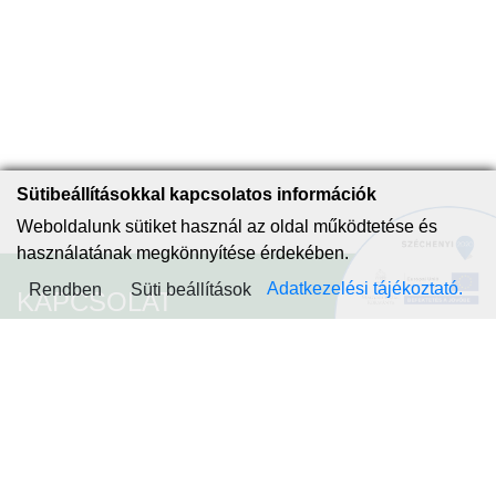
Sütibeállításokkal kapcsolatos információk
Weboldalunk sütiket használ az oldal működtetése és
használatának megkönnyítése érdekében.
Adatkezelési tájékoztató.
Rendben
Süti beállítások
KAPCSOLAT
Piliscsaba
2081 Piliscsaba,
Kinizsi utca 1-3.
Telefon: +36 26-575-500
E-mail: info@piliscsaba.hu
KRID: Önkormányzat -341994188