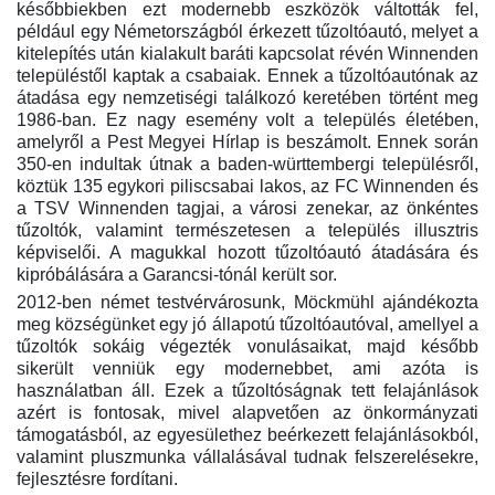
későbbiekben ezt modernebb eszközök váltották fel,
például egy Németországból érkezett tűzoltóautó, melyet a
kitelepítés után kialakult baráti kapcsolat révén Winnenden
településtől kaptak a csabaiak. Ennek a tűzoltóautónak az
átadása egy nemzetiségi találkozó keretében történt meg
1986-ban. Ez nagy esemény volt a település életében,
amelyről a Pest Megyei Hírlap is beszámolt. Ennek során
350-en indultak útnak a baden-württembergi településről,
köztük 135 egykori piliscsabai lakos, az FC Winnenden és
a TSV Winnenden tagjai, a városi zenekar, az önkéntes
tűzoltók, valamint természetesen a település illusztris
képviselői. A magukkal hozott tűzoltóautó átadására és
kipróbálására a Garancsi-tónál került sor.
2012-ben német testvérvárosunk, Möckmühl ajándékozta
meg községünket egy jó állapotú tűzoltóautóval, amellyel a
tűzoltók sokáig végezték vonulásaikat, majd később
sikerült venniük egy modernebbet, ami azóta is
használatban áll. Ezek a tűzoltóságnak tett felajánlások
azért is fontosak, mivel alapvetően az önkormányzati
támogatásból, az egyesülethez beérkezett felajánlásokból,
valamint pluszmunka vállalásával tudnak felszerelésekre,
fejlesztésre fordítani.