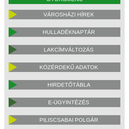
VÁROSHÁZI HÍREK
HULLADÉKNAPTÁR
LAKCÍMVÁLTOZÁS
KÖZÉRDEKŰ ADATOK
HIRDETŐTÁBLA
E-ÜGYINTÉZÉS
PILISCSABAI POLGÁR