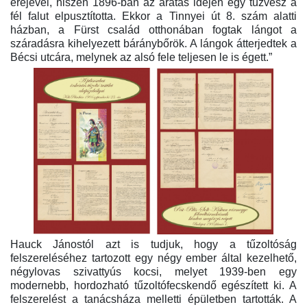
erejével, hiszen 1896-ban az aratás idején egy tűzvész a
fél falut elpusztította. Ekkor a Tinnyei út 8. szám alatti
házban, a Fürst család otthonában fogtak lángot a
száradásra kihelyezett báránybőrök. A lángok átterjedtek a
Bécsi utcára, melynek az alsó fele teljesen le is égett.”
Hauck Jánostól azt is tudjuk, hogy a tűzoltóság
felszereléséhez tartozott egy négy ember által kezelhető,
négylovas szivattyús kocsi, melyet 1939-ben egy
modernebb, hordozható tűzoltófecskendő egészített ki. A
felszerelést a tanácsháza melletti épületben tartották. A