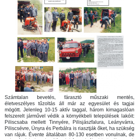
Számtalan bevetés, fárasztó műszaki mentés,
életveszélyes tűzoltás áll már az egyesület és tagjai
mögött. Jelenleg 10-15 aktív taggal, három kimagaslóan
felszerelt járművel védik a környékbeli települések lakóit:
Piliscsaba mellett Tinnyére, Pilisjászfalura, Leányvárra,
Piliscsévre, Únyra és Perbálra is riasztják őket, ha szükség
van rájuk. Évente általában 80-130 esetben vonulnak, de