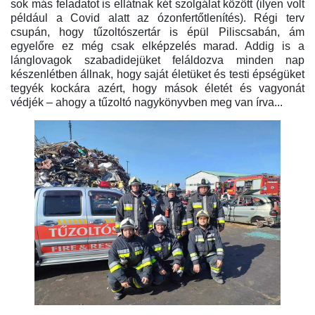
sok más feladatot is ellátnak két szolgálat között (ilyen volt
például a Covid alatt az ózonfertőtlenítés). Régi terv
csupán, hogy tűzoltószertár is épül Piliscsabán, ám
egyelőre ez még csak elképzelés marad. Addig is a
lánglovagok szabadidejüket feláldozva minden nap
készenlétben állnak, hogy saját életüket és testi épségüket
tegyék kockára azért, hogy mások életét és vagyonát
védjék – ahogy a tűzoltó nagykönyvben meg van írva...