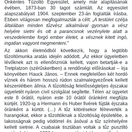
Önkéntes Tűzoltó Egyesület, amely már alapításának
évében, 1873-ban 30 tagot számlált. Az egyesület
alapszabályait 1904. szeptember 23-án foglalták írásba.
Ebben világosan megfogalmazták a célt:
„A testület czélja
általában minden tűzvész alkalmával gyorsan a vész
helyére sietni és ott a parancsnok vezénylete alatt a
veszedelembe forgó ember életet, a vésznek kitett ingó,
ingatlan vagyont megmenteni
.”
Az akkori életmódból következik, hogy a legtöbb
tűzoltómunka aratás idején adódott. „Az ekkor ügyeletben
lévőknek azt is ellenőrizniük kellett, vajon betartják-e a
Tretplatzon (szérűskertben) a rendőrségi előírásokat – írja
könyvében Hauck János. – Ennek megfelelően két hordó
víznek és három hosszú rúdon szalmalegyezőnek kellett
készenlétben állnia. A tűzoltóság felelősségteljes éjszakai
ügyeletét nyáron civil szolgálat segítette. Télen az ügyelet
este 8 órától, nyáron este 10 órától óránként megfújta
kürtjét. 1920-ig a Hermann és Huber fivérek fújták éjszaka
óránként a kürtöt. (…) A tűz kitörésekor félreverték a
harangokat, ekkor a tűzoltóknak a tűzoltóság épületébe, a
lakosságnak pedig vödörrel és ásóval a tűz színhelyére
kellett sietnie. A csabaiak tisztában voltak a tűz pusztító