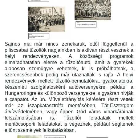
Sajnos ma már nincs zenekaruk, ettől függetlenül a
piliscsabai tűzoltók napjainkban is aktívan részt vesznek a
helyi rendezvényeken. A közösségi programok
elmaradhatatlan eleme a tűzoltóautó, amit a gyerekek
alaposan szemügyre vehetnek, ki is próbálhatnak, a
szerencsésebbek pedig már utazhattak is rajta. A helyi
rendezvények mellett tűzoltó-bemutatókra, gyakorlatokra,
készenléti szolgálatosként autóversenyekre, például a
Hungaroringre és különböző versenyekre is gyakran hívják
a csapatot. Az ún. Műveletirányítás kérésére részt vettek
már az iszapkatasztrófa mentésében, Tát-Esztergom
árvízvédelmében, vagy éppen Göd város viharkárainak
felszámolásában is. Tűzoltói feladataik mellett
mentőcsoporti feladatokat is végeznek, például segítenek
eltűnt személyek felkutatásában.