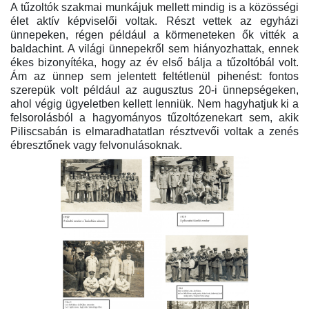
A tűzoltók szakmai munkájuk mellett mindig is a közösségi
élet aktív képviselői voltak. Részt vettek az egyházi
ünnepeken, régen például a körmeneteken ők vitték a
baldachint. A világi ünnepekről sem hiányozhattak, ennek
ékes bizonyítéka, hogy az év első bálja a tűzol­tóbál volt.
Ám az ünnep sem jelentett feltétlenül pihenést: fontos
szerepük volt például az augusztus 20-i ünnepségeken,
ahol végig ügyeletben kellett lenniük. Nem hagyhatjuk ki a
felsorolásból a hagyományos tűzoltózenekart sem, akik
Piliscsabán is elmaradhatatlan résztvevői voltak a zenés
ébresztőnek vagy felvonulásoknak.