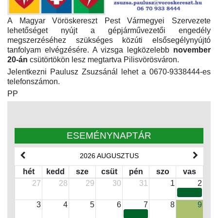
A Magyar Vöröskereszt Pest Vármegyei Szervezete
lehetőséget nyújt a gépjárművezetői engedély
megszerzéséhez szükséges közúti elsősegélynyújtó
tanfolyam elvégzésére. A vizsga legközelebb
november
20-án
csütörtökön lesz megtartva Pilisvörösváron.
Jelentkezni Paulusz Zsuzsánál lehet a 0670-9338444-es
telefonszámon.
PP
ESEMÉNYNAPTÁR
2026 AUGUSZTUS
hét
kedd
sze
csüt
pén
szo
vas
27
28
29
30
31
1
2
3
4
5
6
7
8
9