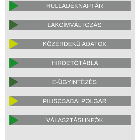
HULLADÉKNAPTÁR
LAKCÍMVÁLTOZÁS
KÖZÉRDEKŰ ADATOK
HIRDETŐTÁBLA
E-ÜGYINTÉZÉS
PILISCSABAI POLGÁR
VÁLASZTÁSI INFÓK