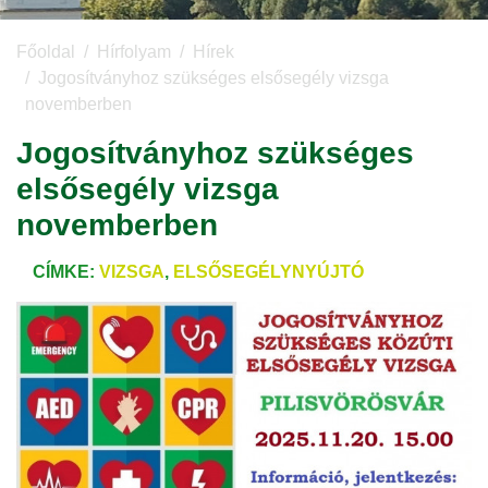
Főoldal
Hírfolyam
Hírek
Jogosítványhoz szükséges elsősegély vizsga
novemberben
Jogosítványhoz szükséges
elsősegély vizsga
novemberben
CÍMKE:
VIZSGA
,
ELSŐSEGÉLYNYÚJTÓ