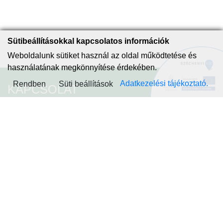
Sütibeállításokkal kapcsolatos információk
Weboldalunk sütiket használ az oldal működtetése és
használatának megkönnyítése érdekében.
Adatkezelési tájékoztató.
Rendben
Süti beállítások
KAPCSOLAT
Piliscsaba
2081 Piliscsaba,
Kinizsi utca 1-3.
Telefon: +36 26-575-500
E-mail: info@piliscsaba.hu
KRID: Önkormányzat -341994188
Hivatal - 608490936
PILISCSABA
ÖNKORMÁNYZAT