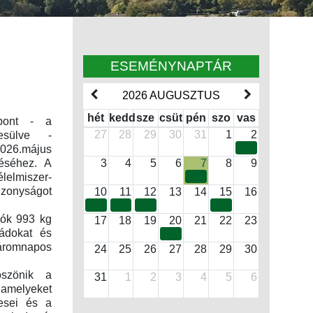
ESEMÉNYNAPTÁR
2026 AUGUSZTUS
hét
kedd
sze
csüt
pén
szo
vas
zpont - a
27
28
29
30
31
1
2
kesülve -
2026.május
téséhez. A
3
4
5
6
7
8
9
lelmiszer-
izonyságot
10
11
12
13
14
15
16
rlók 993 kg
17
18
19
20
21
22
23
ládokat és
áromnapos
24
25
26
27
28
29
30
öszönik a
31
1
2
3
4
5
6
 amelyeket
tesei és a