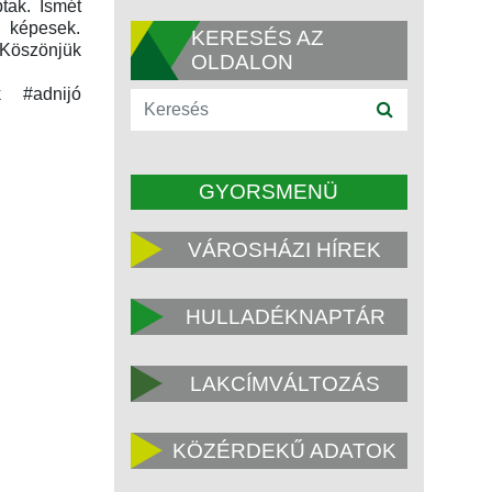
tak. Ismét
 képesek.
KERESÉS AZ
 Köszönjük
OLDALON
k #adnijó
GYORSMENÜ
VÁROSHÁZI HÍREK
HULLADÉKNAPTÁR
LAKCÍMVÁLTOZÁS
KÖZÉRDEKŰ ADATOK