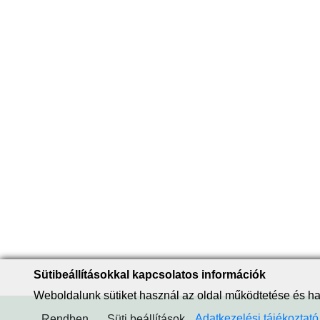
Sütibeállításokkal kapcsolatos információk
Weboldalunk sütiket használ az oldal működtetése és 
Adatkezelési tájékoztató
Rendben
Süti beállítások