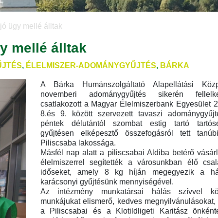
jó ügy mellé álltak
y mellé álltak
JTÉS
,
ÉLELMISZER-ADOMÁNYGYŰJTÉS
,
BÁRKA
A Bárka Humánszolgáltató Alapellátási Kö
novemberi adománygyűjtés sikerén fellel
csatlakozott a Magyar Élelmiszerbank Egyesület 
8.és 9. között szervezett tavaszi adománygyűj
péntek délutántól szombat estig tartó tartósé
gyűjtésen elképesztő összefogásról tett tanúb
Piliscsaba lakossága.
Másfél nap alatt a piliscsabai Aldiba betérő vásá
élelmiszerrel segítették a városunkban élő csa
időseket, amely 8 kg híján megegyezik a h
karácsonyi gyűjtésünk mennyiségével.
Az intézmény munkatársai hálás szívvel k
munkájukat elismerő, kedves megnyilvánulásokat,
a Piliscsabai és a Klotildligeti Karitász önkén