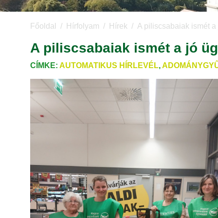
Főoldal
Hírfolyam
Hírek
A piliscsabaiak ismét a 
A piliscsabaiak ismét a jó üg
CÍMKE:
AUTOMATIKUS HÍRLEVÉL
,
ADOMÁNYGYŰ