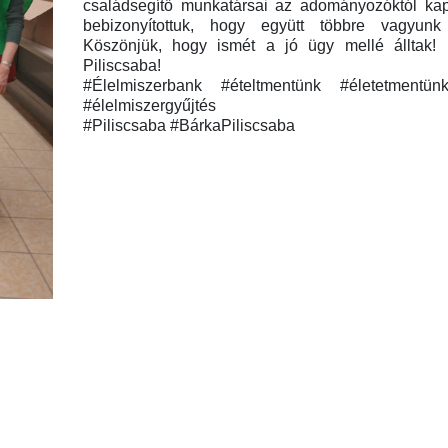
családsegítő munkatársai az adományozóktól kap
bebizonyítottuk, hogy együtt többre vagyunk
Köszönjük, hogy ismét a jó ügy mellé álltak!
Piliscsaba!
#Élelmiszerbank #ételtmentünk #életetmentün
#élelmiszergyűjtés
#Piliscsaba #BárkaPiliscsaba